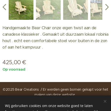
Handgemaakte Bear Chair onze eigen twist aan de
canadese klassieker . Gemaakt uit duurzaam lokaal robinia
hout . echt een comfortabele stoel voor buiten in de zon
of aan het kampvuur .
425,00
€
Op voorraad
©2025 Bear Creations / Er werden geen bomen gekapt voor het
maken van deze website .
Wij gebruiken cookies om onze website goed te laten
https://www.instagram.com/bearcreations.be
Cookies