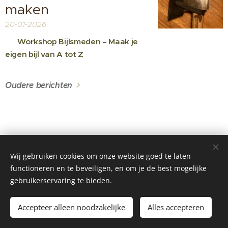
maken
20-01-2026
🔥
Workshop Bijlsmeden – Maak je
eigen bijl van A tot Z
🔥
Oudere berichten
Wij gebruiken cookies om onze website goed te laten
functioneren en te beveiligen, en om je de best mogelijke
©2025 Bear Creations / Er werden geen bomen gekapt voor het
gebruikerservaring te bieden.
maken van deze website .
https://www.instagram.com/bearcreations.be
Cookies
Accepteer alleen noodzakelijke
Alles accepteren