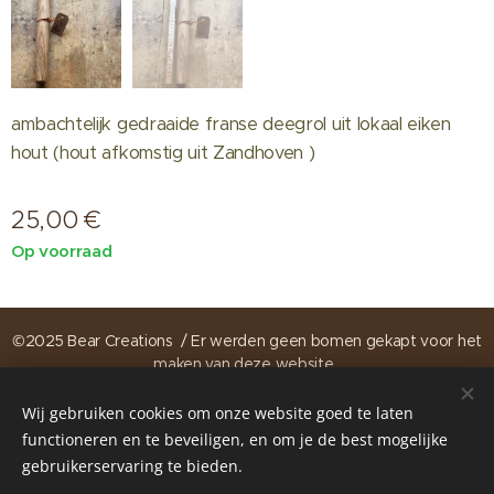
ambachtelijk gedraaide franse deegrol uit lokaal eiken
hout (hout afkomstig uit Zandhoven )
25,00
€
Op voorraad
©2025 Bear Creations / Er werden geen bomen gekapt voor het
maken van deze website .
Wij gebruiken cookies om onze website goed te laten
https://www.instagram.com/bearcreations.be
Cookies
functioneren en te beveiligen, en om je de best mogelijke
gebruikerservaring te bieden.