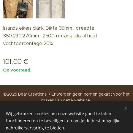
Inlands eiken plank Dikte 35mm , breedte
350,290,270mm , 2500mm lang lokaal hout
vochtpercentage 20%
101,00
€
Op voorraad
©2025 Bear Creations / Er werden geen bomen gekapt voor het
maken van deze website .
Wij gebruiken cookies om onze website goed te laten
https://www.instagram.com/bearcreations.be
Cookies
functioneren en te beveiligen, en om je de best mogelijke
gebruikerservaring te bieden.