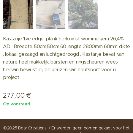
Kastanje 'live edge' plank herkomst wommelgem 26,4%
AD , Breedte 50cm,50cm,60 lengte 2800mm 60mm dikte
, lokaal gezaagd en luchtgedroogd . Kastanje bevat van
nature heel makkelijk barsten en ringscheuren wees
hiervan bewust bij de keuzen van houtsoort voor u
project .
277,00
€
Op voorraad
©2025 Bear Creations / Er werden geen bomen gekapt voor het