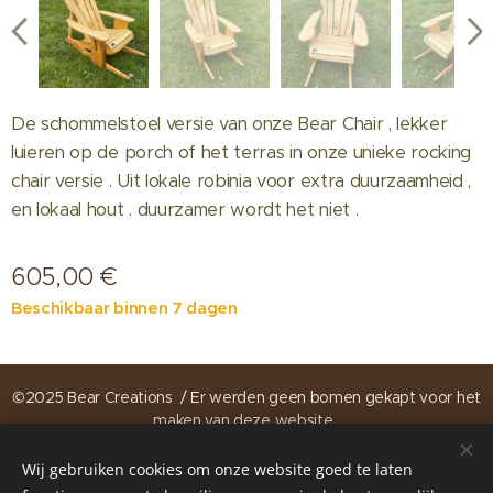
De schommelstoel versie van onze Bear Chair , lekker
luieren op de porch of het terras in onze unieke rocking
chair versie . Uit lokale robinia voor extra duurzaamheid ,
en lokaal hout . duurzamer wordt het niet .
605,00
€
Beschikbaar binnen 7 dagen
©2025 Bear Creations / Er werden geen bomen gekapt voor het
maken van deze website .
Wij gebruiken cookies om onze website goed te laten
https://www.instagram.com/bearcreations.be
Cookies